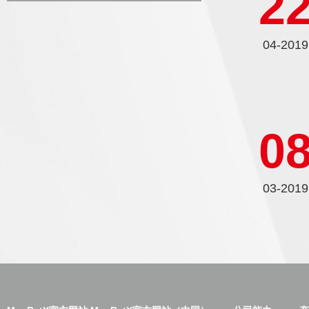
2
04-2019
0
03-2019