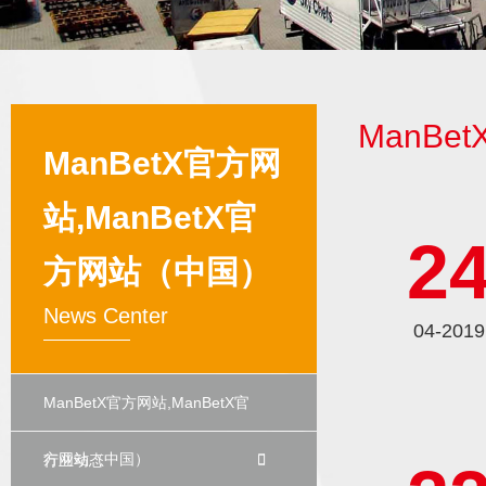
ManBe
ManBetX官方网
站,ManBetX官
2
方网站（中国）
News Center
04-2019
ManBetX官方网站,ManBetX官
方网站（中国）
行业动态