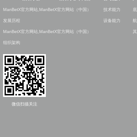
ManBetX官方网站,ManBetX官方网站（中国）
技术能力
底
发展历程
设备能力
航
ManBetX官方网站,ManBetX官方网站（中国）
其
组织架构
微信扫描关注