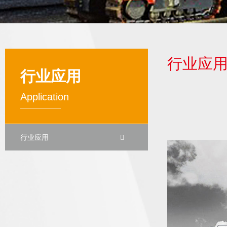
行业应
行业应用
Application
行业应用