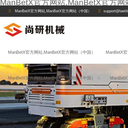
ManBetX官方网站,ManBetX官
ManBetX官方网站,ManBetX官方网站（中国）
support@laetit
ManBetX官方网站,ManBetX官方网站（中国）
ManBet
ManBetX官方网站,ManBetX官方网站（中国）
ManBe